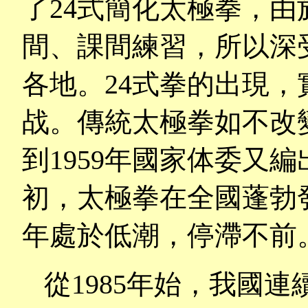
了
24
式簡化太極拳，由
間、課間練習，所以深
各地。
24
式拳的出現，
战。傳統太極拳如不改
到
1959
年國家体委又編
初，太極拳在全國蓬勃
年處於低潮，停滯不前
從
1985
年始，我國連