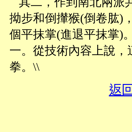
其二，作到南北兩派
拗步和倒攆猴
(
倒卷肱
)
個平抹掌
(
進退平抹掌
)
一。從技術內容上說，
拳。
\\
返