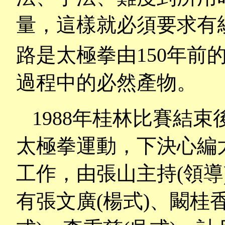
量，這樣就必須要求有
路是太極拳由
150
年前
過程中的必然產物。
1988
年桂林比賽結束
太極拳運動，下決心編
工作，由張山主持
(
領導
有張文廣
(
楊式
)
、闞桂