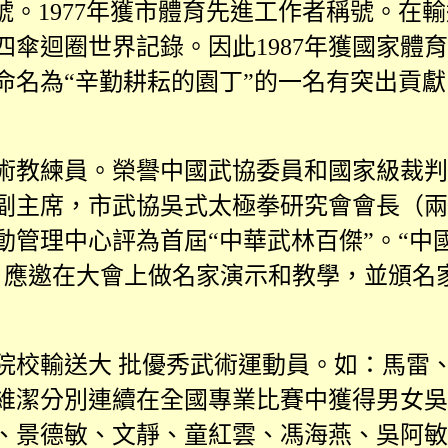
號。
1977
年獲市體育先進工作者稱號。在輸
四傘迴圈世界記錄。因此
1987
年獲國家體育
命名為“辛勤耕耘的園丁”的一名有突出貢
術教練員。榮譽中國武協委員和國家級裁判
副主席，市武協吳式太極拳研究會會長（兩
管理中心評為首屆“中華武林百傑”。“中
，應邀在大會上做名家演示和教學，並頒名
院校輸送大 批優秀武術運動員。如：馬雷
維潔分別連續在全國專業比賽中獲得男女吳
、景德敏、文靜、童紅雲、馮海燕、吳阿敏