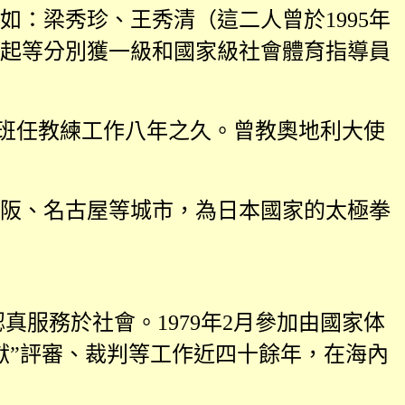
如：梁秀珍、王秀清（這二人曾於
1995
年
起等分別獲一級和國家級社會體育指導員
班任教練工作八年之久。曾教奧地利大使
阪、名古屋等城市，為日本國家的太極拳
認真服務於社會。
1979
年
2
月參加由國家体
獻”評審、裁判等工作近四十餘年，在海內