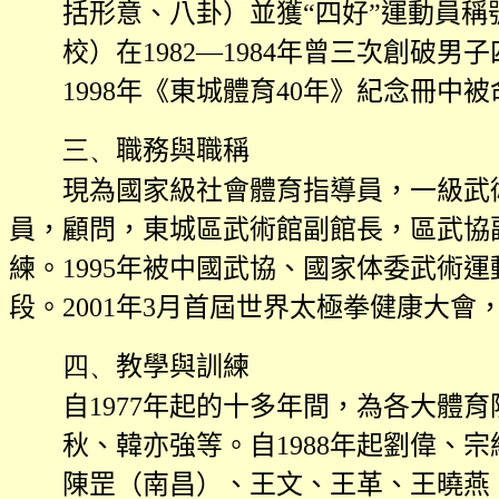
括形意、八卦）並獲“四好”運動員稱
校）在
1982
—
1984
年曾三次創破男子
1998
年《東城體育
40
年》紀念冊中被
三、
職務與職稱
現為國家級社會體育指導員，一級武
員，顧問，東城區武術館副館長，區武協
練。
1995
年被中國武協、國家体委武術運動
段。
2001
年
3
月首屆世界太極拳健康大會
四、
教學與訓練
自
1977
年起的十多年間，為各大體育
秋、韓亦強等。自
1988
年起劉偉、宗
陳罡（南昌）、王文、王革、王曉燕