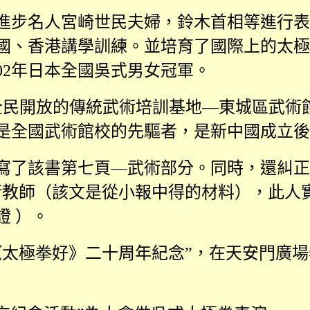
進步名人宮崎世民夫婦，鈴木首相等進行表
國、香港講學訓練。並培育了國際上的太極
02
年日本全國吳式男女冠軍。
全民開放的傳統武術培訓基地—東城區武術
是全國武術館校的先驅者，是新中國成立後
寫了該書第七頁—武術部分。同時，還糾正
術教師（該文是從小報中得的材料），此人
證 ）。
《太極拳好》二十周年紀念”，在天安門廣