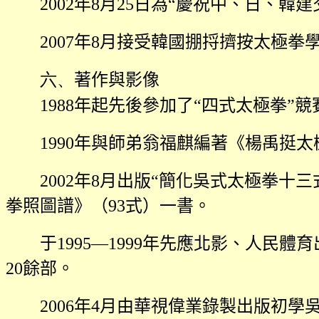
2002
年
8
月
25
日為“慶祝中、日、韓建
2007
年
8
月接受韓國掤捋擠按太極拳
六、
著作與影像
1988
年起先後參加了“四式太極拳”
1990
年與師弟翁福麒編著《楊禹挺太
2002
年
8
月出版“簡化吳式太極拳十三
拳照圖譜》（
93
式）一書。
于
1995
—
1999
年先應北影、人民體育
20
餘部。
2006
年
4
月由華視偉業錄製出版初學