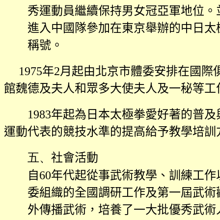
秀運動員繼續保持男女冠亞軍地位。
進入中國隊參加在東京舉辦的中日太
稱號。
1975
年
2
月起由北京市體委安排在國際
館魏德及夫人和眾多大使夫人及一秘等工
1983
年起為日本太極拳愛好著的普及
運動代表的競技水準的提高給予教學培訓
五、
社會活動
自
60
年代起從事武術教學、訓練工作
委組織的全國調研工作及第一屆武術
外傳播武術，培養了一大批優秀武術