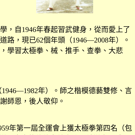
學，自
1946
年春起習武健身，從而愛上了
道路，現已
62
個年頭（
1946
—
2008
年）。
，學習太極拳、械、推手、查拳、大悲
（
1946
—
1982
年）。師之楷模德藝雙修、言
謝師恩，後人敬仰。
959
年第一屆全運會上獲太極拳第四名（包