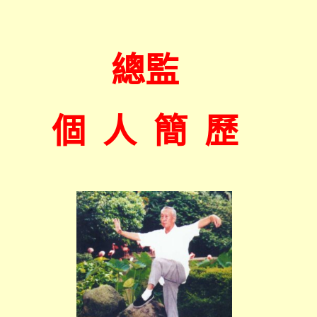
總
監
個
人
簡
歷