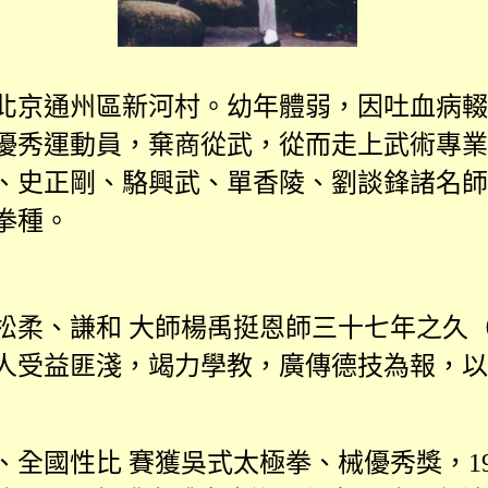
北京通州區新河村。幼年體弱，因吐血病輟
優秀運動員，棄商從武，從而走上武術專業
、史正剛、駱興武、單香陵、劉談鋒諸名師
拳種。
松柔、謙和 大師楊禹挺恩師三十七年之久
人受益匪淺，竭力學教，廣傳德技為報，以
、全國性比 賽獲吳式太極拳、械優秀獎，
1