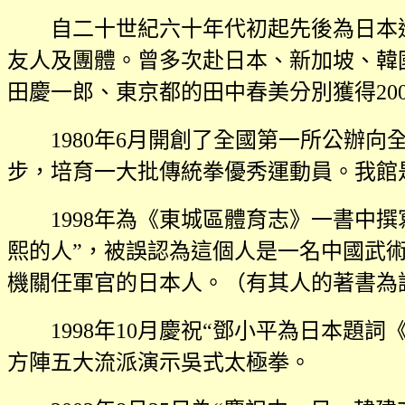
自二十世紀六十年代初起先後為日本
友人及團體。曾多次赴日本、新加坡、韓
田慶一郎、東京都的田中春美分別獲得
20
1980
年
6
月開創了全國第一所公辦向
步，培育一大批傳統拳優秀運動員。我館
1998
年為《東城區體育志》一書中撰
熙的人”，被誤認為這個人是一名中國武
機關任軍官的日本人。（有其人的著書為
1998
年
10
月慶祝“鄧小平為日本題詞
方陣五大流派演示吳式太極拳。