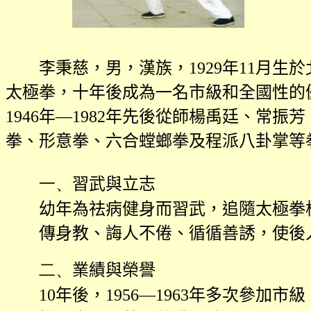
李秉慈，男，漢族，
1929
年
11
月生於
太極拳，十年後成為一名市級和全國性的
1946
年—
1982
年先後從師楊禹廷、常振芳
拳、形意拳、六合螳螂拳及程派八卦掌等
一、
習武與立志
幼年為祛病健身而習武，追隨太極拳
傳身教、誨人不倦、循循善誘，使後
二、
業績與榮譽
10
年後，
1956
—
1963
年多次參加市級