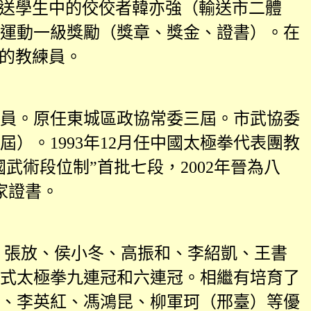
送學生中的佼佼者韓亦強（輸送市二體
運動一級獎勵（獎章、獎金、證書）。在
獻的教練員。
員。原任東城區政協常委三屆。市武協委
屆）。
1993
年
12
月任中國太極拳代表團教
國武術段位制”首批七段，
2002
年晉為八
家證書。
、張放、侯小冬、高振和、李紹凱、王書
式太極拳九連冠和六連冠。相繼有培育了
、李英紅、馮鴻昆、柳軍珂（邢臺）等優